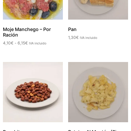
Moje Manchego – Por
Pan
Ración
1,30
€
IVA incluido
4,10
€
-
6,15
€
IVA incluido