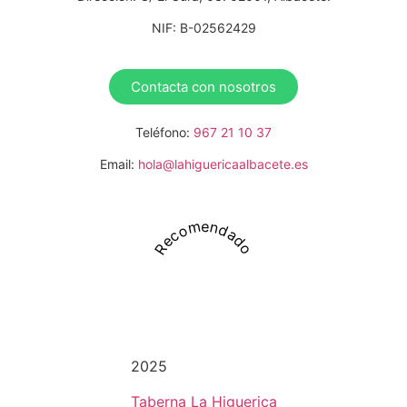
NIF: B-02562429
Contacta con nosotros
Teléfono:
967 21 10 37
Email:
hola@lahiguericaalbacete.es
Recomendado
2025
Taberna La Higuerica