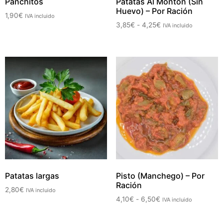
Panchitos
Patatas Al Montón (Sin
Huevo) – Por Ración
1,90
€
IVA incluido
3,85
€
-
4,25
€
IVA incluido
Patatas largas
Pisto (Manchego) – Por
Ración
2,80
€
IVA incluido
4,10
€
-
6,50
€
IVA incluido