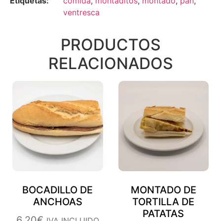
Etiquetas:
comida
,
montaditos
,
montado
,
pan
,
ventresca
PRODUCTOS
RELACIONADOS
BOCADILLO DE
MONTADO DE
ANCHOAS
TORTILLA DE
PATATAS
6,20
€
IVA INCLUIDO