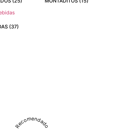
ADOS
(25)
MONTADITOS
(15)
DAS
(37)
Recomendado