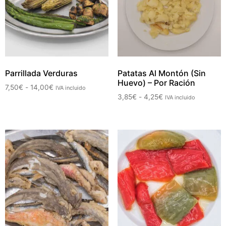
Parrillada Verduras
Patatas Al Montón (Sin
Huevo) – Por Ración
7,50
€
-
14,00
€
IVA incluido
3,85
€
-
4,25
€
IVA incluido