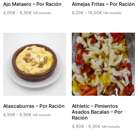
Ajo Mataero – Por Ración
Almejas Fritas – Por Ración
4,00
€
-
6,50
€
8,20
€
-
14,00
€
IVA incluido
IVA incluido
Atascaburras – Por Ración
Athletic – Pimientos
Asados Bacalao – Por
4,50
€
-
6,50
€
IVA incluido
Ración
4,90
€
-
6,50
€
IVA incluido