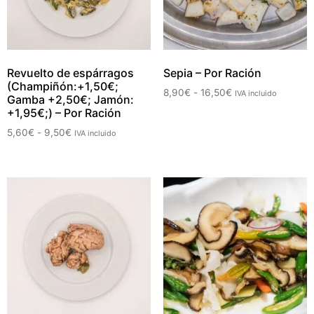
Revuelto de espárragos
Sepia – Por Ración
(Champiñón:+1,50€;
8,90
€
-
16,50
€
IVA incluido
Gamba +2,50€; Jamón:
+1,95€;) – Por Ración
5,60
€
-
9,50
€
IVA incluido