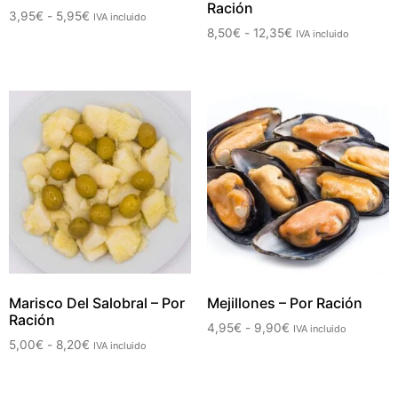
Ración
3,95
€
-
5,95
€
IVA incluido
8,50
€
-
12,35
€
IVA incluido
Marisco Del Salobral – Por
Mejillones – Por Ración
Ración
4,95
€
-
9,90
€
IVA incluido
5,00
€
-
8,20
€
IVA incluido