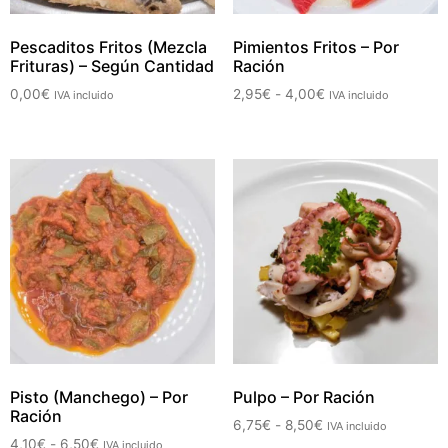
Pescaditos Fritos (Mezcla
Pimientos Fritos – Por
Frituras) – Según Cantidad
Ración
0,00
€
2,95
€
-
4,00
€
IVA incluido
IVA incluido
Pisto (Manchego) – Por
Pulpo – Por Ración
Ración
6,75
€
-
8,50
€
IVA incluido
4,10
€
-
6,50
€
IVA incluido