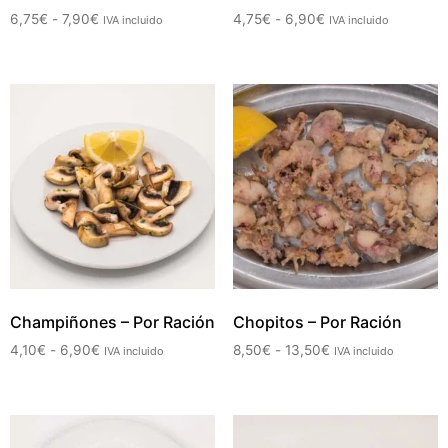
6,75
€
-
7,90
€
4,75
€
-
6,90
€
IVA incluido
IVA incluido
Champiñones – Por Ración
Chopitos – Por Ración
4,10
€
-
6,90
€
8,50
€
-
13,50
€
IVA incluido
IVA incluido