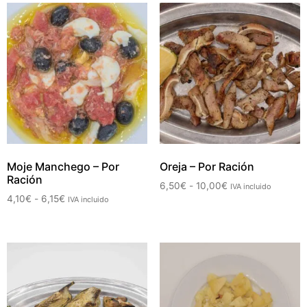
Moje Manchego – Por
Oreja – Por Ración
Ración
6,50
€
-
10,00
€
IVA incluido
4,10
€
-
6,15
€
IVA incluido