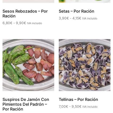
Sesos Rebozados – Por
Setas – Por Ración
Ración
3,90
€
-
4,15
€
IVA incluido
6,80
€
-
9,90
€
IVA incluido
Suspiros De Jamón Con
Tellinas – Por Ración
Pimientos Del Padrón –
7,00
€
-
9,50
€
IVA incluido
Por Ración