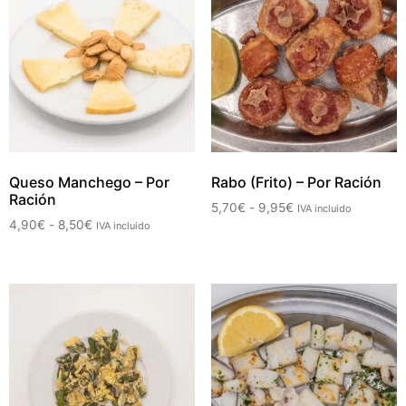
Queso Manchego – Por
Rabo (Frito) – Por Ración
Ración
5,70
€
-
9,95
€
IVA incluido
4,90
€
-
8,50
€
IVA incluido