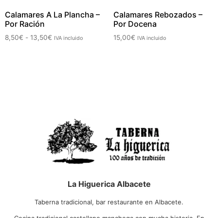
Calamares A La Plancha –
Calamares Rebozados –
Por Ración
Por Docena
8,50
€
-
13,50
€
15,00
€
IVA incluido
IVA incluido
La Higuerica Albacete
Taberna tradicional, bar restaurante en Albacete.
Cocina tradicional castellano manchega con mucha historia. En